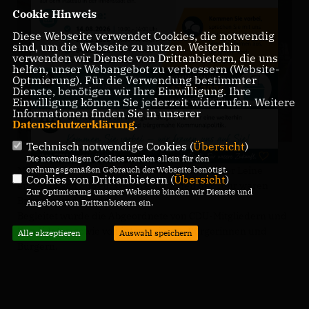
Cookie Hinweis
Diese Webseite verwendet Cookies, die notwendig
sind, um die Webseite zu nutzen. Weiterhin
verwenden wir Dienste von Drittanbietern, die uns
helfen, unser Webangebot zu verbessern (Website-
Optmierung). Für die Verwendung bestimmter
Dienste, benötigen wir Ihre Einwilligung. Ihre
Einwilligung können Sie jederzeit widerrufen. Weitere
Informationen finden Sie in unserer
Datenschutzerklärung
.
Technisch notwendige Cookies (
Übersicht
)
Die notwendigen Cookies werden allein für den
Mit dem Fahrrad ging es von Banteln aus an der Leine
ordnungsgemäßen Gebrauch der Webseite benötigt.
Cookies von Drittanbietern (
Übersicht
)
entlang nach Süden. Weitere Stationen der Tour waren
Zur Optimierung unserer Webseite binden wir Dienste und
Brüggen und Rheden.
Angebote von Drittanbietern ein.
Begleitet wurde die Abgeordnete von CDU-Mitgliedern und
Kandidaten sowie von interessierten Bürgerinnen und
Alle akzeptieren
Auswahl speichern
Bürgern.