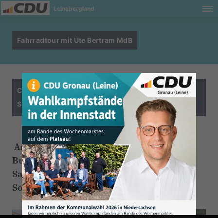
Leinebergland
Fahrradtour mit Ute Bertram MdB
CDU-Bundestagsabgeordnete tourt durch die
Samtgemeinde
Am 21. August besuchte die CDU-
Bundestagsabgeordnete Ute Bertram die
Samtgemeinde Gronau (Leine) auf ihrer
Sommertour.